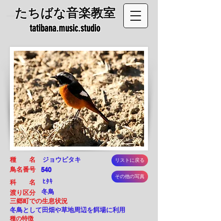
​たちばな音楽教室
tatibana.music.studio
​種 名
ジョウビタキ
リストに戻る
鳥名番号
540
その他の写真
ﾋﾀｷ
科 名
冬鳥
渡り区分
三郷町での生息状況
冬鳥として田畑や草地周辺を餌場に利用
種の特徴