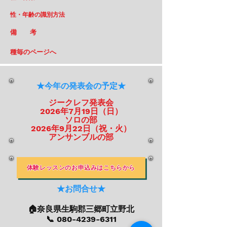
性・年齢の識別方法
備 考
​種毎のページへ
★今年の発表会の予定★
ジークレフ発表会
2026年7月19日（日）
ソロの部
2026年9月22日（祝・火）
​アンサンブルの部
体験レッスンのお申込みはこちらから
★お問合せ★
​🏠奈良県生駒郡三郷町立野北
​📞
080-4239-6311