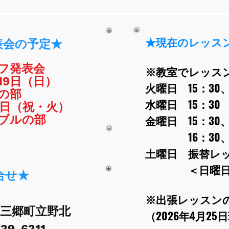
★現在のレッス
表会の予定★
フ発表会
※教室でレッス
月19日（日）
火曜日 15：3
の部
水曜日 15：3
22日（祝・火）
金曜日 15：30、
ンブルの部
16：30、17
土曜日 
＜​日曜日は
合せ★
※出張レッスン
郡三郷町立野北
（2026年4月25