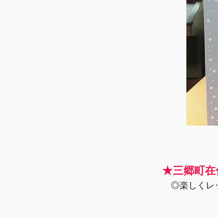
★三郷町在
◎楽しくレ