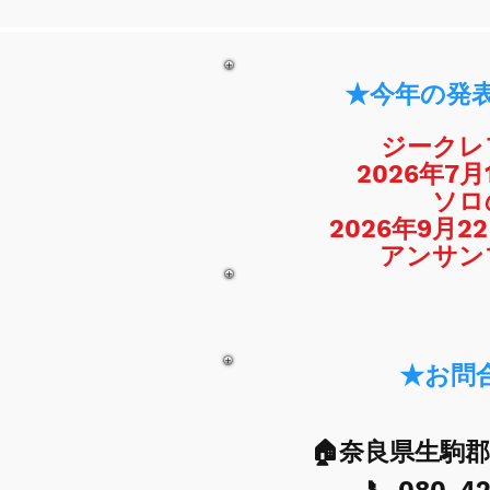
★今年の発
ジークレ
2026年7
ソロ
2026年9月
​アンサ
★お問
​🏠奈良県生駒